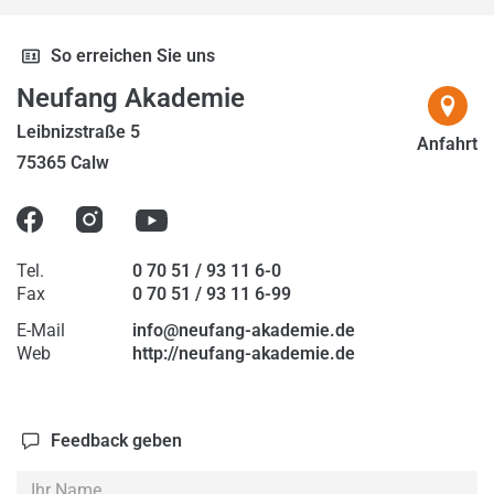
2022
2023
So erreichen Sie uns
2024
Neufang Akademie
2025
Leibnizstraße 5
Anfahrt
75365 Calw
2026
Tel.
0 70 51 / 93 11 6-0
Fax
0 70 51 / 93 11 6-99
E-Mail
info@neufang-akademie.de
Web
http://neufang-akademie.de
Feedback geben
Ihr