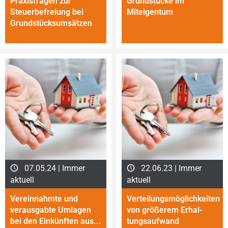
Praxisfragen zur
Grundstücke im
Steuerbefreiung bei
Miteigentum
Grund­stücks­umsätzen
07.05.24 | Immer
22.06.23 | Immer
aktuell
aktuell
Vereinnahmte und
Verteilungsmöglichkeiten
verausgabte Umlagen
von größerem Erhal­
bei den Einkünften aus...
tungs­aufwand