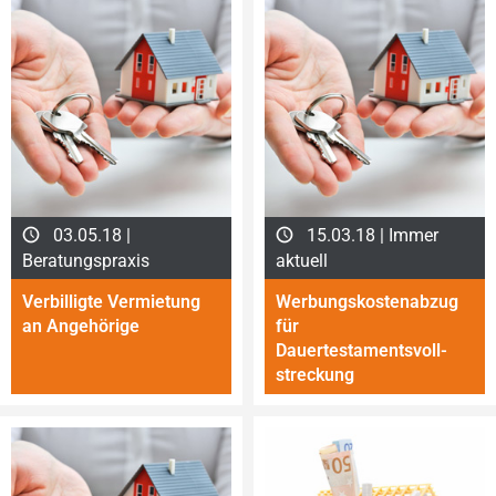
03.05.18 |
15.03.18 | Immer
Beratungspraxis
aktuell
Verbilligte Vermietung
Werbungskostenabzug
an Angehörige
für
Dauertestamentsvoll­
stre­ckung