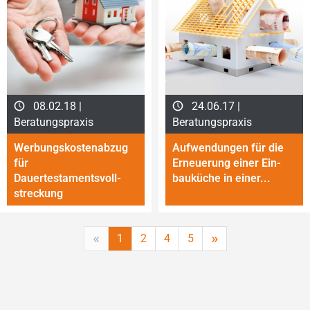
08.02.18 |
24.06.17 |
Beratungspraxis
Beratungspraxis
Werbungskostenabzug
Aufwendungen für die
für
Erneuerung einer Ein­
Dauertestamentsvoll­
bau­küche in einer...
stre­ckung
«
»
1
2
4
5