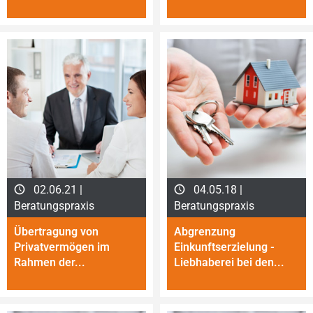
02.06.21 |
04.05.18 |
Beratungspraxis
Beratungspraxis
Übertragung von
Abgrenzung
Privatvermögen im
Einkunftserzielung -
Rahmen der...
Liebhaberei bei den...