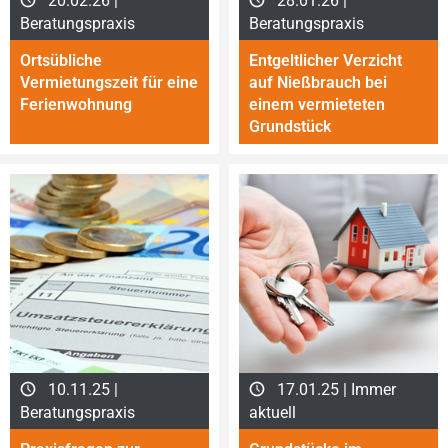
20.02.26 |
28.01.26 |
Beratungspraxis
Beratungspraxis
Ortsübliche
Entgeltlicher Verzicht
Vermietungszeit für eine
auf Nießbrauch bei
Ferienwohnung
einem ver­mie­te­ten
Grundstück
10.11.25 |
17.01.25 | Immer
Beratungspraxis
aktuell