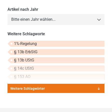
Artikel nach Jahr
Bitte einen Jahr wählen...
2013
Weitere Schlagworte
2014
1%-Regelung
2015
§ 13b ErbStG
2016
§ 13b UStG
2017
§ 14c UStG
2018
§ 153 AO
2019
Weitere Schlagwörter
2020
2021