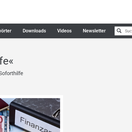
örter
Downloads
Videos
Newsletter
S
fe«
oforthilfe