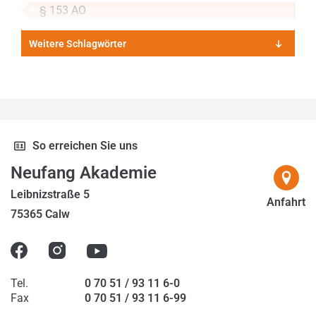
2018
§ 153 AO
2019
Weitere Schlagwörter
2020
2021
2022
2023
So erreichen Sie uns
2024
Neufang Akademie
2025
Leibnizstraße 5
Anfahrt
75365 Calw
2026
Tel.
0 70 51 / 93 11 6-0
Fax
0 70 51 / 93 11 6-99