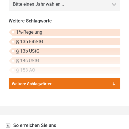
Bitte einen Jahr wählen...
2013
Weitere Schlagworte
2014
1%-Regelung
2015
§ 13b ErbStG
2016
§ 13b UStG
2017
§ 14c UStG
2018
§ 153 AO
2019
Weitere Schlagwörter
2020
2021
2022
2023
So erreichen Sie uns