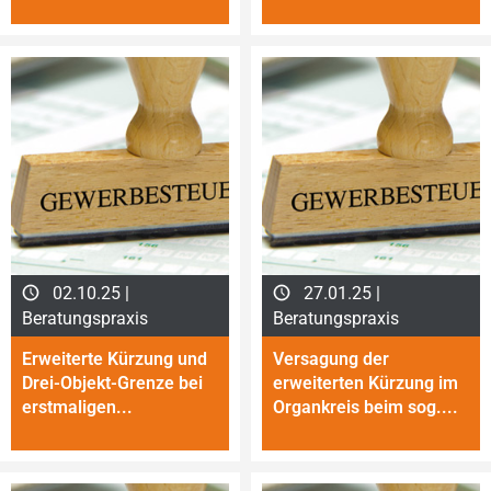
02.10.25 |
27.01.25 |
Beratungspraxis
Beratungspraxis
Erweiterte Kürzung und
Versagung der
Drei-Objekt-Grenze bei
erweiterten Kürzung im
erst­ma­ligen...
Organkreis beim sog....