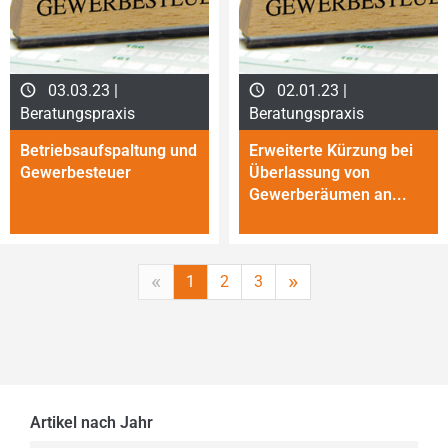
03.03.23 |
02.01.23 |
Beratungspraxis
Beratungspraxis
Betriebsaufspaltung und
Erweiterte Kürzung bei
Gewerbesteuer
Überlassung von
Gewerberäumen an...
«
»
1
2
3
Artikel nach Jahr