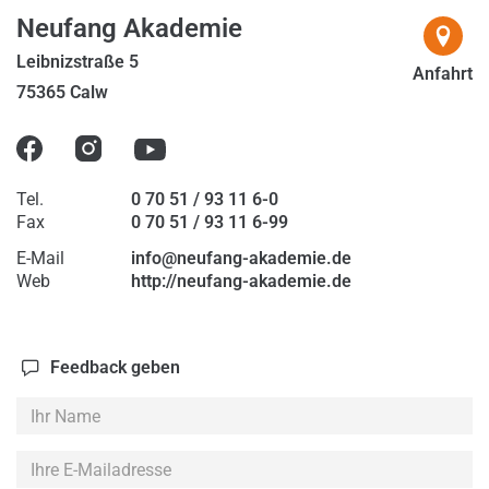
2024
Neufang Akademie
2025
Leibnizstraße 5
Anfahrt
75365 Calw
2026
Tel.
0 70 51 / 93 11 6-0
Fax
0 70 51 / 93 11 6-99
E-Mail
info@neufang-akademie.de
Web
http://neufang-akademie.de
Feedback geben
Ihr
Name
Ihre
E-