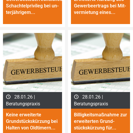
Schachtelprivileg bei un­
Gewerbeertrags bei Mit­
ter­jäh­ri­gem...
ver­mie­tung eines...
28.01.26 |
28.01.26 |
Beratungspraxis
Beratungspraxis
Keine erweiterte
Billigkeitsmaßnahme zur
Grundstückskürzung bei
erweiterten Grund­
Halten von Old­timern...
stücks­kür­zung für...