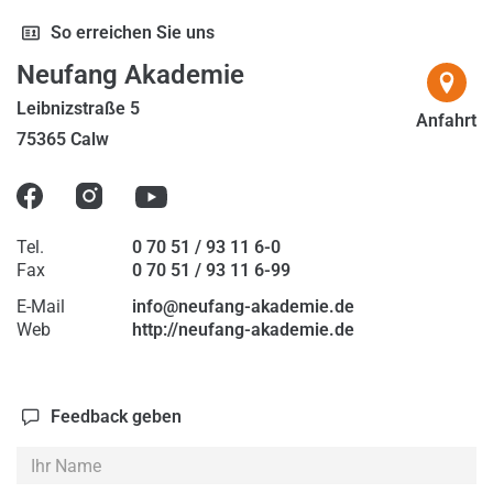
2023
So erreichen Sie uns
2024
Neufang Akademie
2025
Leibnizstraße 5
Anfahrt
75365 Calw
2026
Tel.
0 70 51 / 93 11 6-0
Fax
0 70 51 / 93 11 6-99
E-Mail
info@neufang-akademie.de
Web
http://neufang-akademie.de
Feedback geben
Ihr
Name