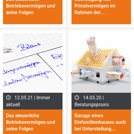
Betriebsvermögen und
Privatvermögen im
seine Folgen
Rahmen der...
12.05.21 | Immer
14.05.20 |
aktuell
Beratungspraxis
Das steuerliche
Garage eines
Betriebsvermögen und
Einfamilienhauses auch
seine Folgen
bei Unterstellung...