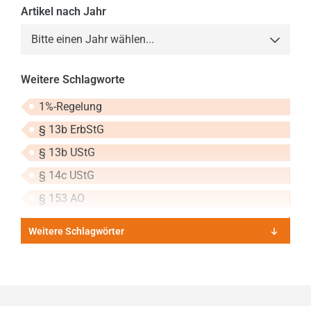
Artikel nach Jahr
Bitte einen Jahr wählen...
2013
Weitere Schlagworte
2014
1%-Regelung
2015
§ 13b ErbStG
2016
§ 13b UStG
2017
§ 14c UStG
2018
§ 153 AO
2019
Weitere Schlagwörter
2020
2021
2022