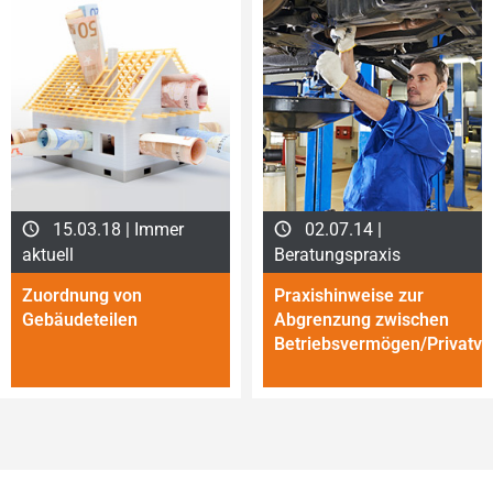
15.03.18 | Immer
02.07.14 |
aktuell
Beratungspraxis
Zuordnung von
Praxishinweise zur
Gebäudeteilen
Abgrenzung zwischen
Betriebsvermögen/Privatve