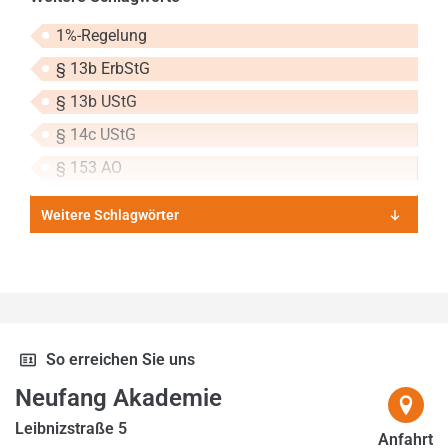
2014
1%-Regelung
2015
§ 13b ErbStG
2016
§ 13b UStG
2017
§ 14c UStG
2018
§ 153 AO
2019
Weitere Schlagwörter
2020
2021
2022
2023
So erreichen Sie uns
2024
Neufang Akademie
2025
Leibnizstraße 5
Anfahrt