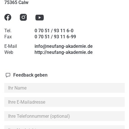
75365 Calw
2026
Tel.
0 70 51 / 93 11 6-0
Fax
0 70 51 / 93 11 6-99
E-Mail
info@neufang-akademie.de
Web
http://neufang-akademie.de
Feedback geben
Ihr
Name
Ihre
E-
Mailadresse
Ihre
Telefonnummer
(optional)