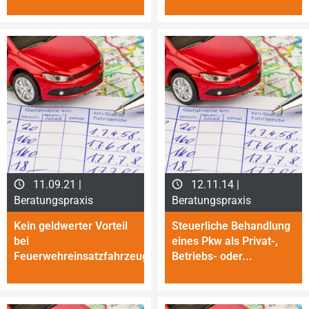
11.09.21 |
12.11.14 |
Beratungspraxis
Beratungspraxis
Kein geldwerter Vorteil
Steuerliche Behandlung
bei
eines Pkw als Privat-,
Feuerwehreinsatzfahrzeug
Betriebs- oder...