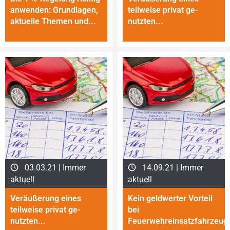
anwenden: Grundlagen,
teilweise privat ge­
aktuelle Themen und...
nutzten...
03.03.21 | Immer
14.09.21 | Immer
aktuell
aktuell
Veräußerung eines
Kein geldwerter Vorteil
teilweise privat ge­
bei
nutzten...
Feuerwehreinsatzfahrzeug