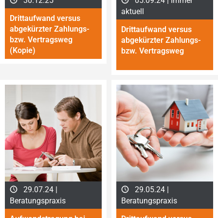
30.12.25
05.09.24 | Immer
aktuell
Drittaufwand versus
abgekürzter Zahlungs-
Drittaufwand versus
bzw. Vertragsweg
abgekürzter Zahlungs-
(Kopie)
bzw. Vertragsweg
29.07.24 |
29.05.24 |
Beratungspraxis
Beratungspraxis