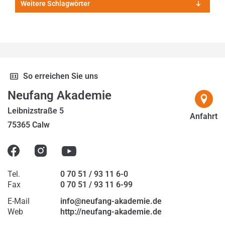
Weitere Schlagwörter
2020
2021
2022
2023
So erreichen Sie uns
2024
Neufang Akademie
2025
Leibnizstraße 5
Anfahrt
75365 Calw
2026
Tel.
0 70 51 / 93 11 6-0
Fax
0 70 51 / 93 11 6-99
E-Mail
info@neufang-akademie.de
Web
http://neufang-akademie.de