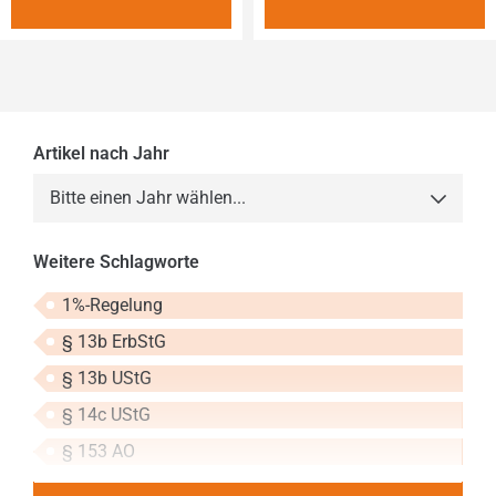
Artikel nach Jahr
Bitte einen Jahr wählen...
2013
Weitere Schlagworte
2014
1%-Regelung
2015
§ 13b ErbStG
2016
§ 13b UStG
2017
§ 14c UStG
2018
§ 153 AO
2019