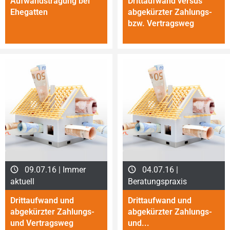
Aufwandstragung bei
Drittaufwand versus
Ehegatten
abgekürzter Zahlungs-
bzw. Vertragsweg
09.07.16 | Immer
04.07.16 |
aktuell
Beratungspraxis
Drittaufwand und
Dritt­auf­wand und
abgekürzter Zahlungs-
abgekürzter Zahlungs-
und Vertragsweg
und...