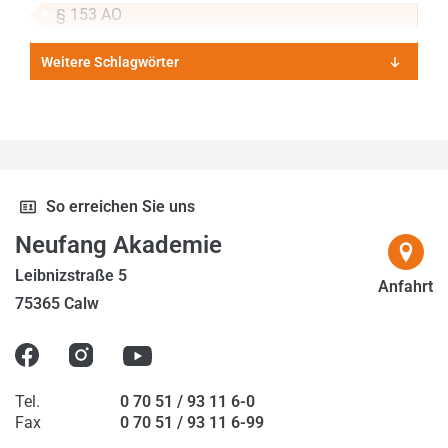
2018
§ 153 AO
2019
Weitere Schlagwörter
2020
2021
2022
2023
So erreichen Sie uns
2024
Neufang Akademie
2025
Leibnizstraße 5
Anfahrt
75365 Calw
2026
Tel.
0 70 51 / 93 11 6-0
Fax
0 70 51 / 93 11 6-99