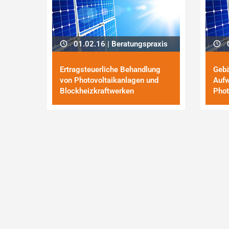
01.02.16 | Beratungspraxis
0
Ertragsteuerliche Behandlung
Gebä
von Photo­vol­taik­anlagen und
Aufw
Blockheizkraftwerken
Phot