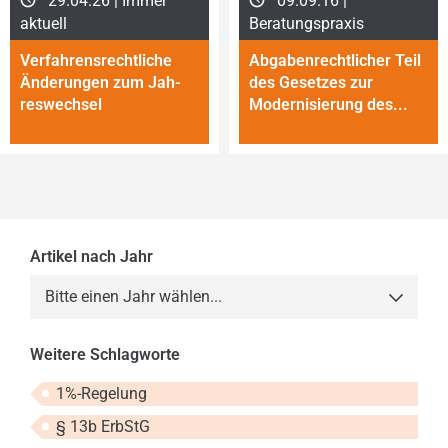
29.04.26 | Immer
09.09.16 |
aktuell
Beratungspraxis
Verfahrensrechtliche
Abgabenrechtlicher Teil
Änderungen zum Jah­
des Gesetzes zur
res­wech­sel
Moder­nisierung des...
Artikel nach Jahr
Bitte einen Jahr wählen...
2013
Weitere Schlagworte
2014
1%-Regelung
2015
§ 13b ErbStG