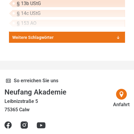
2016
§ 13b UStG
2017
§ 14c UStG
2018
§ 153 AO
2019
Weitere Schlagwörter
2020
2021
2022
2023
So erreichen Sie uns
2024
Neufang Akademie
2025
Leibnizstraße 5
Anfahrt
75365 Calw
2026