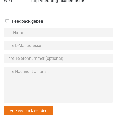
Web
http://neufang-akademie.de
Feedback geben
Ihr
Name
Ihre
E-
Mailadresse
Ihre
Telefonnummer
(optional)
Feedback senden